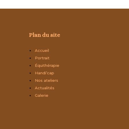
Plan du site
Accueil
Portrait
3
Équithérapie
3
Handi’cap
3
Nos ateliers
3
Actualités
Galerie
alisez vos préférences pour contrôler la manière dont vos informations sont m