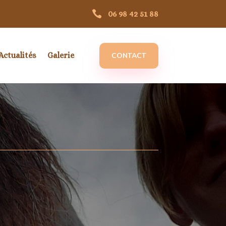

06 98 42 51 88
Actualités
Galerie
CONTACT