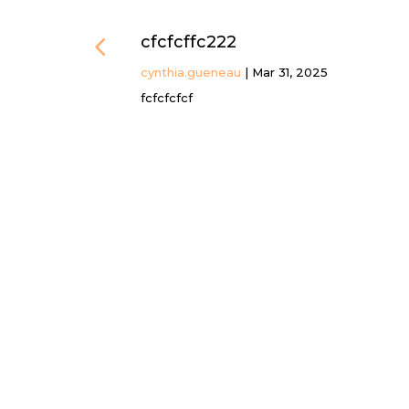
tion au
cfcfcffc222
heval
cynthia.gueneau
|
Mar 31, 2025
fcfcfcfcf
atrie :
initiation au
re frères. Un
r le cheval
 relation au
rler,
r et ainsi