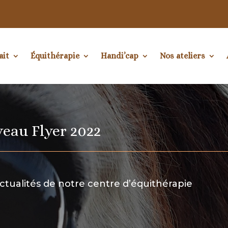
ait
Équithérapie
Handi’cap
Nos ateliers
veau Flyer 2022
ctualités de notre centre d’équithérapie