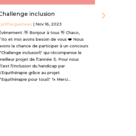
Challenge inclusion
Affiche 
cynthia.gueneau
|
Nov 16, 2023
cynthia.gue
Évènement :👋 Bonjour à tous 👋 Chaco,
Évènement :R
Tito et moi avons besoin de vous ❤️ Nous
une séance d
avons la chance de participer à un concours
département
\"Challenge inclusion\" qui récompense le
de l\'équithé
meilleur projet de l\'année 💪 Pour nous
c\'est l\'inclusion du handicap par
l\'Equithérapie grâce au projet
\"Equithérapie pour tous\" 🦄 Merci…