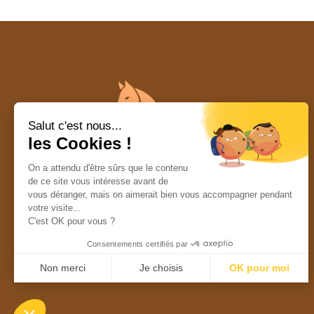
Salut c'est nous...
les Cookies !
On a attendu d'être sûrs que le contenu
de ce site vous intéresse avant de
vous déranger, mais on aimerait bien vous accompagner pendant
votre visite...
C'est OK pour vous ?
Consentements certifiés par
Non merci
Je choisis
OK pour moi
Plateforme de Gestion du Consentement : Personnalisez vos Options
Axeptio consent
Notre plateforme vous permet d'adapter et de gérer vos paramètres de conf