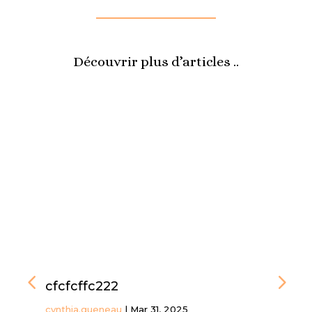
Découvrir plus d’articles ..
cfcfcffc222
cynthia.gueneau
|
Mar 31, 2025