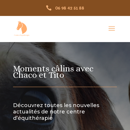

06 98 42 51 88
a
Moments câlins avec
Chaco et Tito
Découvrez toutes les nouvelles
actualités de notre centre
d’équithérapie