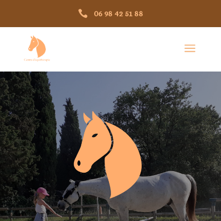

06 98 42 51 88
a